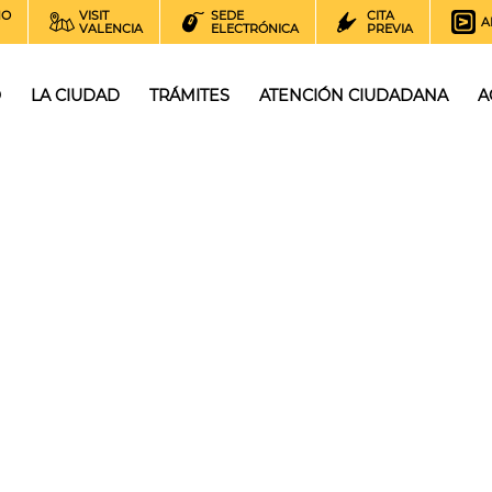
NO
VISIT
SEDE
CITA
A
VALENCIA
ELECTRÓNICA
PREVIA
O
LA CIUDAD
TRÁMITES
ATENCIÓN CIUDADANA
A