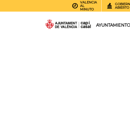
VALENCIA
GOBIER
AL
ABIERTO
MINUTO
AYUNTAMIENT