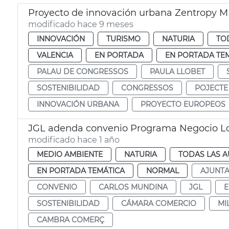
Proyecto de innovación urbana Zentropy M
modificado hace 9 meses
INNOVACIÓN
TURISMO
NATURIA
TO
VALENCIA
EN PORTADA
EN PORTADA TE
PALAU DE CONGRESSOS
PAULA LLOBET
SOSTENIBILIDAD
CONGRESSOS
POJECTE
INNOVACIÓN URBANA
PROYECTO EUROPEOS
JGL adenda convenio Programa Negocio Lo
modificado hace 1 año
MEDIO AMBIENTE
NATURIA
TODAS LAS A
EN PORTADA TEMÁTICA
NORMAL
AJUNT
CONVENIO
CARLOS MUNDINA
JGL
E
SOSTENIBILIDAD
CÁMARA COMERCIO
MI
CAMBRA COMERÇ