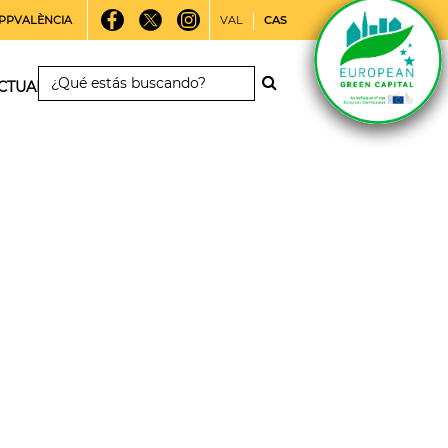
PPVALÈNCIA
VAL
CAS
CTUALIDAD