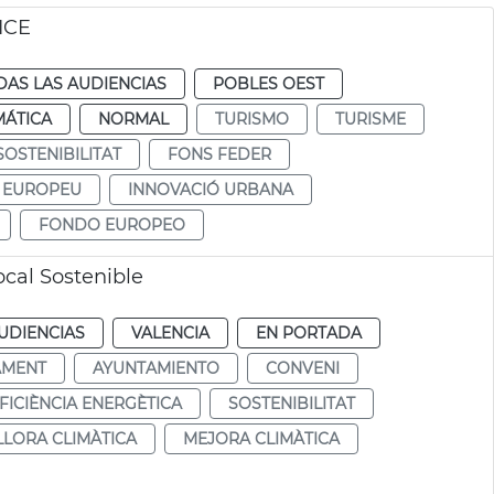
ICE
DAS LAS AUDIENCIAS
POBLES OEST
MÁTICA
NORMAL
TURISMO
TURISME
SOSTENIBILITAT
FONS FEDER
 EUROPEU
INNOVACIÓ URBANA
FONDO EUROPEO
cal Sostenible
UDIENCIAS
VALENCIA
EN PORTADA
AMENT
AYUNTAMIENTO
CONVENI
FICIÈNCIA ENERGÈTICA
SOSTENIBILITAT
LLORA CLIMÀTICA
MEJORA CLIMÀTICA