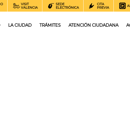
NO
VISIT
SEDE
CITA
A
VALENCIA
ELECTRÓNICA
PREVIA
O
LA CIUDAD
TRÁMITES
ATENCIÓN CIUDADANA
A