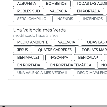
ALBUFERA
BOMBEROS
TODAS LAS AUDI
POBLES SUD
VALENCIA
EN PORTADA
SERGI CAMPILLO
INCENDIS
INCENDIOS
Una València més Verda
modificado hace 5 años
MEDIO AMBIENTE
VALENCIA
TODAS LAS 
JESUS
QUATRE CARRERES
POBLATS MAR
BENIMACLET
RASCANYA
BENICALAP
EN PORTADA
EN PORTADA TEMÁTICA
NO
UNA VALÈNCIA MÉS VERDA II
DECIDIM VALÈNCI