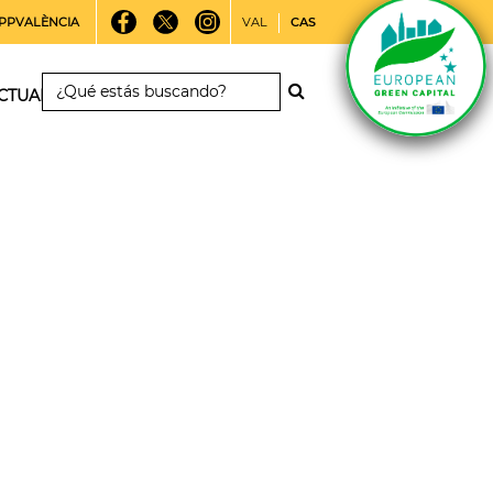
PPVALÈNCIA
VAL
CAS
CTUALIDAD