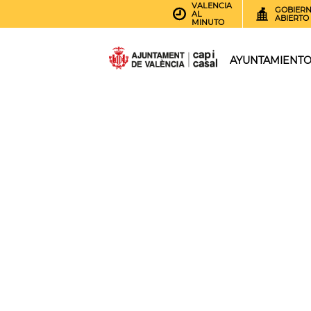
VALENCIA
GOBIER
AL
ABIERTO
MINUTO
AYUNTAMIENT