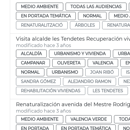
MEDIO AMBIENTE
TODAS LAS AUDIENCIAS
EN PORTADA TEMÁTICA
NORMAL
MEDIO 
RENATURALITZACIÓ
ÁRBOLES
RENATURA
Visita alcalde les Tendetes Recuperación v
modificado hace 3 años
ALCALDÍA
URBANISMO Y VIVIENDA
URBA
CAMPANAR
OLIVERETA
VALENCIA
E
NORMAL
URBANISMO
JOAN RIBÓ
I
SANDRA GÓMEZ
ALEJANDRO RAMON
NE
REHABILITACIÓN VIVIENDAS
LES TENDETES
Renaturalización avenida del Mestre Rodri
modificado hace 3 años
MEDIO AMBIENTE
VALENCIA VERDE
TODA
EN PORTADA
EN PORTADA TEMÁTICA
NO