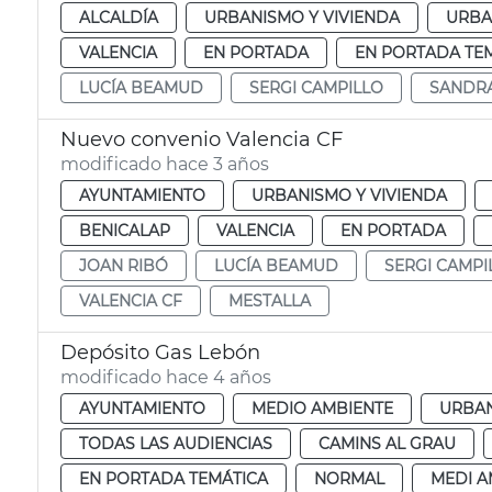
ALCALDÍA
URBANISMO Y VIVIENDA
URBA
VALENCIA
EN PORTADA
EN PORTADA TE
LUCÍA BEAMUD
SERGI CAMPILLO
SANDR
Nuevo convenio Valencia CF
modificado hace 3 años
AYUNTAMIENTO
URBANISMO Y VIVIENDA
BENICALAP
VALENCIA
EN PORTADA
JOAN RIBÓ
LUCÍA BEAMUD
SERGI CAMPI
VALENCIA CF
MESTALLA
Depósito Gas Lebón
modificado hace 4 años
AYUNTAMIENTO
MEDIO AMBIENTE
URBAN
TODAS LAS AUDIENCIAS
CAMINS AL GRAU
EN PORTADA TEMÁTICA
NORMAL
MEDI A