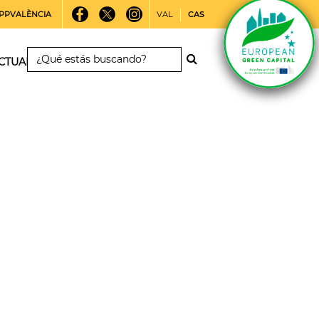
PPVALÈNCIA
VAL
CAS
CTUALIDAD