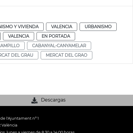
ISMO Y VIVIENDA
VALENCIA
URBANISMO
VALENCIA
EN PORTADA
CAMPILLO
CABANYAL-CANYAMELAR
RCAT DEL GRAU
MERCAT DEL GRAO
Descargas
 de l'Ajuntament nº 1
 València
os: lunes a viernes de 8:30 a 14:00 horas