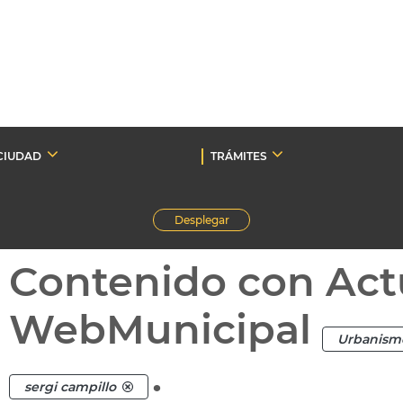
CIUDAD
TRÁMITES
Desplegar
Contenido con Act
WebMunicipal
Urbanism
.
sergi campillo