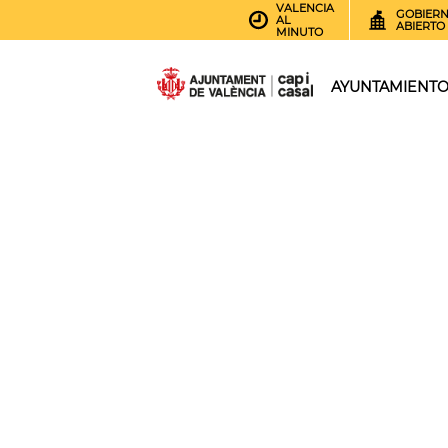
VALENCIA
GOBIER
AL
ABIERTO
MINUTO
AYUNTAMIENT