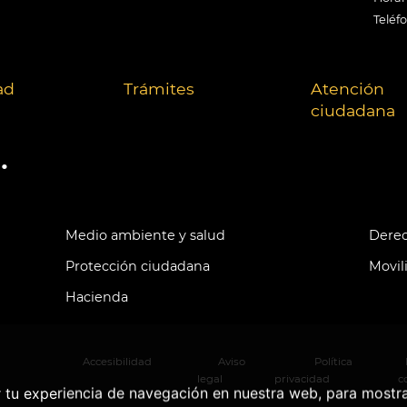
Teléf
ad
Trámites
Atención
ciudadana
.
Medio ambiente y salud
Derec
Protección ciudadana
Movil
Hacienda
Accesibilidad
Aviso
Política
legal
privacidad
c
r tu experiencia de navegación en nuestra web, para mostr