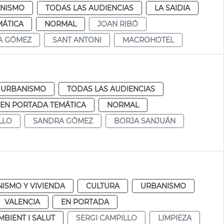
NISMO
TODAS LAS AUDIENCIAS
LA SAIDIA
MÁTICA
NORMAL
JOAN RIBÓ
A GÓMEZ
SANT ANTONI
MACROHOTEL
URBANISMO
TODAS LAS AUDIENCIAS
EN PORTADA TEMÁTICA
NORMAL
LLO
SANDRA GÓMEZ
BORJA SANJUÁN
ISMO Y VIVIENDA
CULTURA
URBANISMO
VALENCIA
EN PORTADA
MBIENT I SALUT
SERGI CAMPILLO
LIMPIEZA