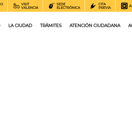
NO
VISIT
SEDE
CITA
A
VALENCIA
ELECTRÓNICA
PREVIA
O
LA CIUDAD
TRÁMITES
ATENCIÓN CIUDADANA
A