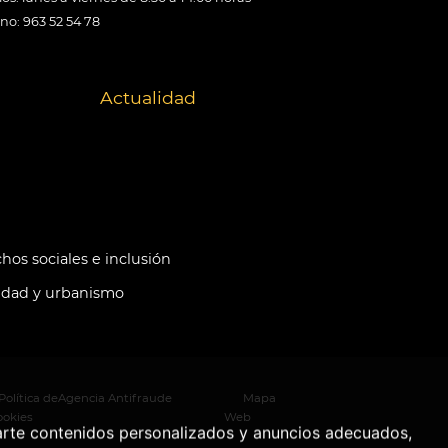
ono: 963 52 54 78
Actualidad
hos sociales e inclusión
idad y urbanismo
Política de
Agencia Antifraude
Mapa
ookies
Web
arte contenidos personalizados y anuncios adecuados,