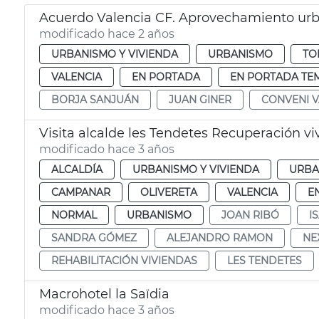
Acuerdo Valencia CF. Aprovechamiento urb
modificado hace 2 años
URBANISMO Y VIVIENDA
URBANISMO
TO
VALENCIA
EN PORTADA
EN PORTADA TE
BORJA SANJUÁN
JUAN GINER
CONVENI V
Visita alcalde les Tendetes Recuperación v
modificado hace 3 años
ALCALDÍA
URBANISMO Y VIVIENDA
URBA
CAMPANAR
OLIVERETA
VALENCIA
E
NORMAL
URBANISMO
JOAN RIBÓ
I
SANDRA GÓMEZ
ALEJANDRO RAMON
NE
REHABILITACIÓN VIVIENDAS
LES TENDETES
Macrohotel la Saïdia
modificado hace 3 años