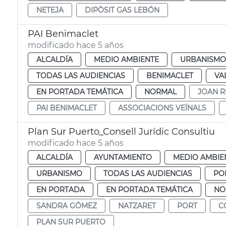
NETEJA
DIPÒSIT GAS LEBÓN
PAI Benimaclet
modificado hace 5 años
ALCALDÍA
MEDIO AMBIENTE
URBANISMO 
TODAS LAS AUDIENCIAS
BENIMACLET
VA
EN PORTADA TEMÁTICA
NORMAL
JOAN R
PAI BENIMACLET
ASSOCIACIONS VEÏNALS
Plan Sur Puerto_Consell Jurídic Consultiu
modificado hace 5 años
ALCALDÍA
AYUNTAMIENTO
MEDIO AMBIE
URBANISMO
TODAS LAS AUDIENCIAS
PO
EN PORTADA
EN PORTADA TEMÁTICA
NO
SANDRA GÓMEZ
NATZARET
PORT
C
PLAN SUR PUERTO