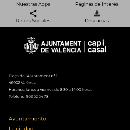
Nuestras Apps
Páginas de Interés
Redes Sociales
Descargas
Plaça de l'Ajuntament nº 1
46002 València
Horarios: lunes a viernes de 8:30 a 14:00 horas
Teléfono: 963 52 54 78
Ayuntamiento
La ciudad