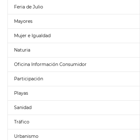
Feria de Julio
Mayores
Mujer e Igualdad
Naturia
Oficina Información Consumidor
Participación
Playas
Sanidad
Tráfico
Urbanismo