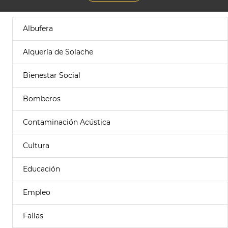
Albufera
Alquería de Solache
Bienestar Social
Bomberos
Contaminación Acústica
Cultura
Educación
Empleo
Fallas