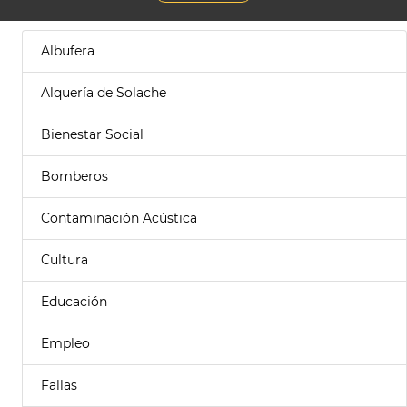
Albufera
Alquería de Solache
Bienestar Social
Bomberos
Contaminación Acústica
Cultura
Educación
Empleo
Fallas