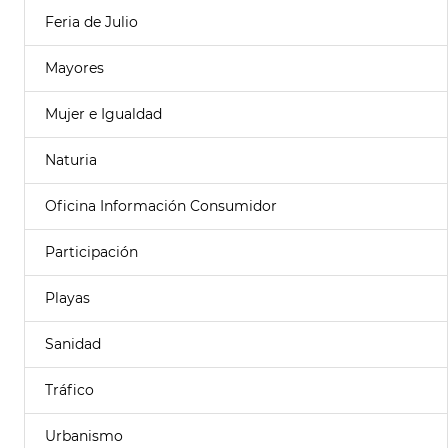
Feria de Julio
Mayores
Mujer e Igualdad
Naturia
Oficina Información Consumidor
Participación
Playas
Sanidad
Tráfico
Urbanismo