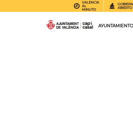
VALENCIA
GOBIER
AL
ABIERTO
MINUTO
AYUNTAMIENT