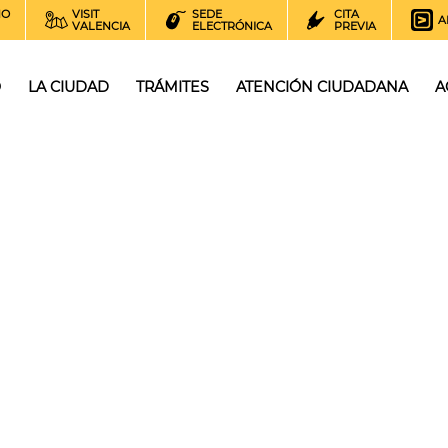
NO
VISIT
SEDE
CITA
A
VALENCIA
ELECTRÓNICA
PREVIA
O
LA CIUDAD
TRÁMITES
ATENCIÓN CIUDADANA
A