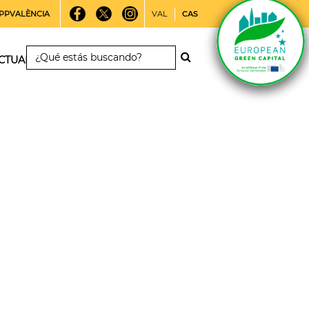
PPVALÈNCIA
VAL
CAS
CTUALIDAD