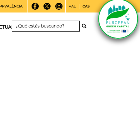
PPVALÈNCIA
VAL
CAS
CTUALIDAD