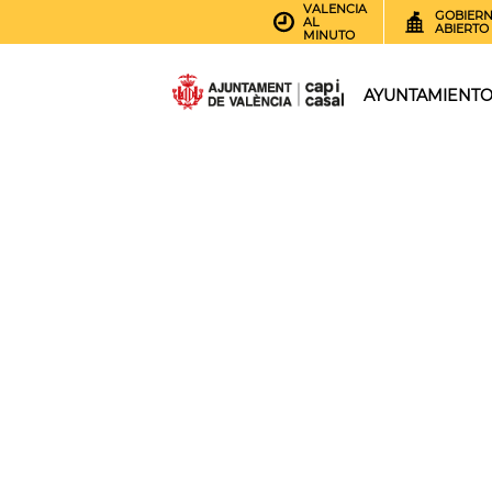
VALENCIA
GOBIER
AL
ABIERTO
MINUTO
AYUNTAMIENT