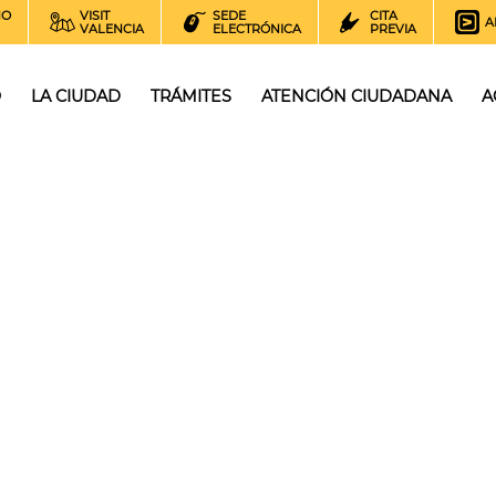
NO
VISIT
SEDE
CITA
A
VALENCIA
ELECTRÓNICA
PREVIA
O
LA CIUDAD
TRÁMITES
ATENCIÓN CIUDADANA
A