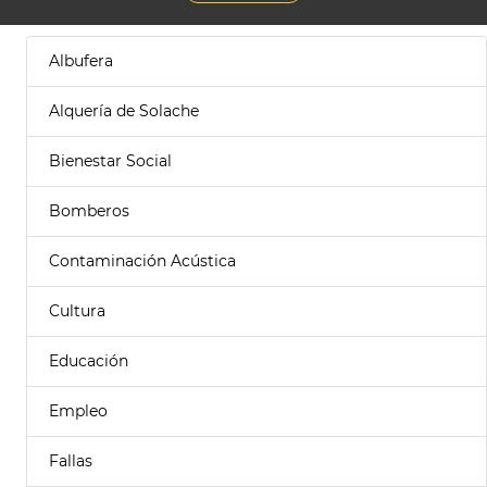
Albufera
Alquería de Solache
Bienestar Social
Bomberos
Contaminación Acústica
Cultura
Educación
Empleo
Fallas