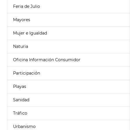
Feria de Julio
Mayores
Mujer e Igualdad
Naturia
Oficina Información Consumidor
Participación
Playas
Sanidad
Tráfico
Urbanismo