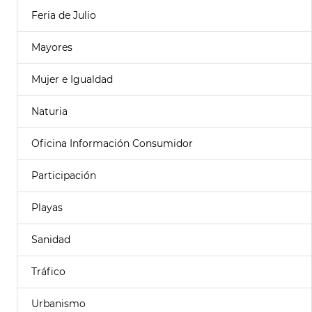
Feria de Julio
Mayores
Mujer e Igualdad
Naturia
Oficina Información Consumidor
Participación
Playas
Sanidad
Tráfico
Urbanismo