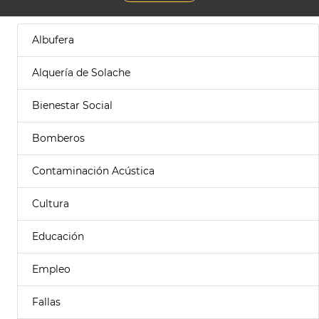
Albufera
Alquería de Solache
Bienestar Social
Bomberos
Contaminación Acústica
Cultura
Educación
Empleo
Fallas