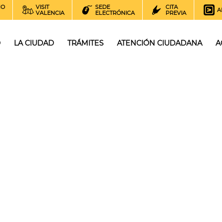
NO
VISIT
SEDE
CITA
A
VALENCIA
ELECTRÓNICA
PREVIA
O
LA CIUDAD
TRÁMITES
ATENCIÓN CIUDADANA
A