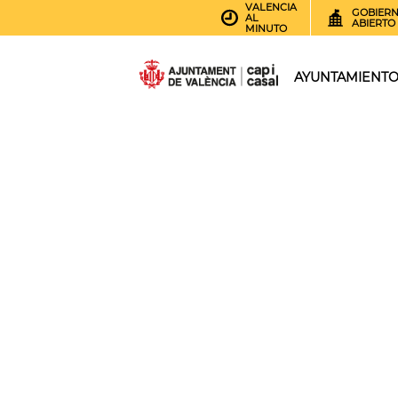
VALENCIA
GOBIER
AL
ABIERTO
MINUTO
AYUNTAMIENT