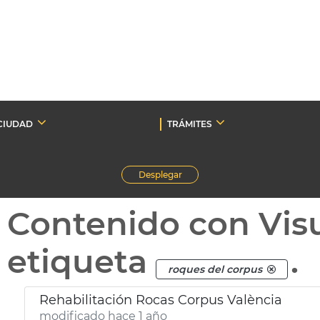
CIUDAD
TRÁMITES
Desplegar
Contenido con Vis
etiqueta
.
roques del corpus
Rehabilitación Rocas Corpus València
modificado hace 1 año