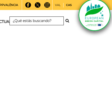
PPVALÈNCIA
VAL
CAS
CTUALIDAD