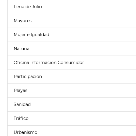
Feria de Julio
Mayores
Mujer e Igualdad
Naturia
Oficina Información Consumidor
Participación
Playas
Sanidad
Tráfico
Urbanismo