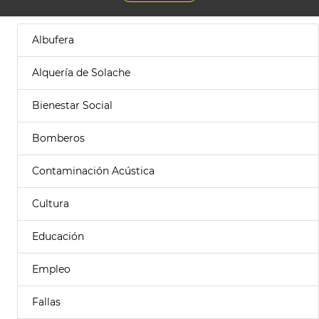
Albufera
Alquería de Solache
Bienestar Social
Bomberos
Contaminación Acústica
Cultura
Educación
Empleo
Fallas