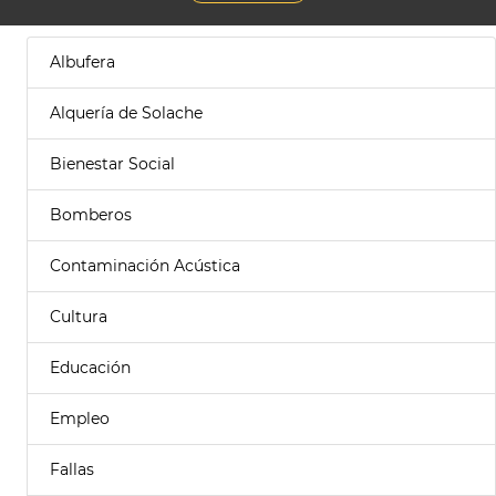
Albufera
Alquería de Solache
Bienestar Social
Bomberos
Contaminación Acústica
Cultura
Educación
Empleo
Fallas