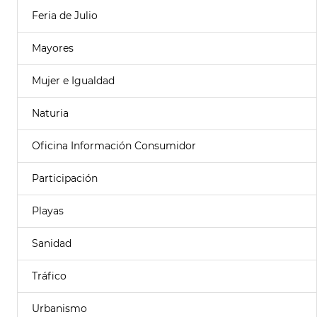
Feria de Julio
Mayores
Mujer e Igualdad
Naturia
Oficina Información Consumidor
Participación
Playas
Sanidad
Tráfico
Urbanismo