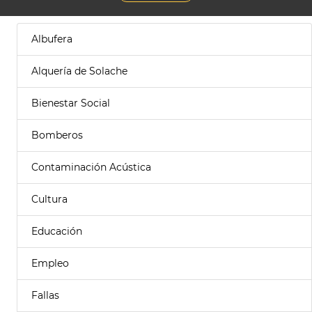
Albufera
Alquería de Solache
Bienestar Social
Bomberos
Contaminación Acústica
Cultura
Educación
Empleo
Fallas