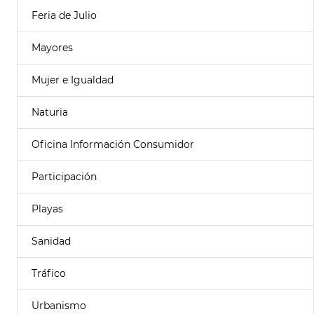
Feria de Julio
Mayores
Mujer e Igualdad
Naturia
Oficina Información Consumidor
Participación
Playas
Sanidad
Tráfico
Urbanismo