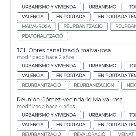
URBANISMO Y VIVIENDA
URBANISMO
TO
VALENCIA
EN PORTADA
EN PORTADA TE
MALVA-ROSA
REURBANITZACIÓ
REURBAN
PEATONALITZACIÓ
JGL Obres canalització malva-rosa
modificado hace 2 años
URBANISMO Y VIVIENDA
URBANISMO
TO
VALENCIA
EN PORTADA
EN PORTADA TE
REURBANITZACIÓ
REURBANIZACIÓN
NEX
Reunión Gómez-vecindario Malva-rosa
modificado hace 4 años
URBANISMO Y VIVIENDA
URBANISMO
TO
VALENCIA
EN PORTADA
EN PORTADA TE
REURBANITZACIÓ
REVALORACIÓ
VEÏNAT