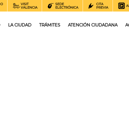
NO
VISIT
SEDE
CITA
A
VALENCIA
ELECTRÓNICA
PREVIA
O
LA CIUDAD
TRÁMITES
ATENCIÓN CIUDADANA
A