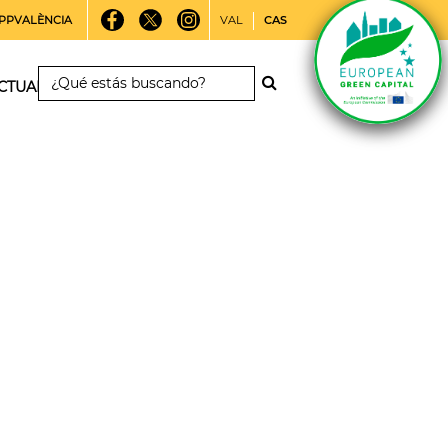
PPVALÈNCIA
VAL
CAS
CTUALIDAD