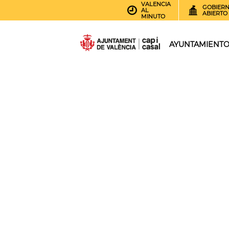
VALENCIA
GOBIER
AL
ABIERTO
MINUTO
AYUNTAMIENT