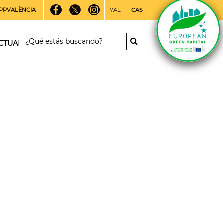
PPVALÈNCIA
VAL
CAS
CTUALIDAD