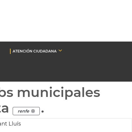
ATENCIÓN CIUDADANA
bs municipales
ta
.
renfe
nt Lluís