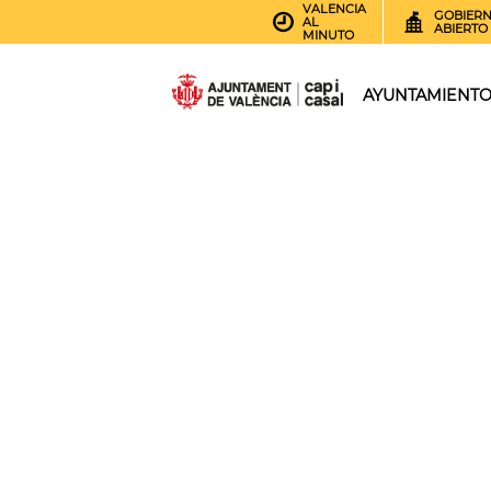
VALENCIA
GOBIER
AL
ABIERTO
MINUTO
AYUNTAMIENT