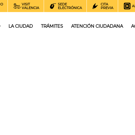
NO
VISIT
SEDE
CITA
A
VALENCIA
ELECTRÓNICA
PREVIA
O
LA CIUDAD
TRÁMITES
ATENCIÓN CIUDADANA
A