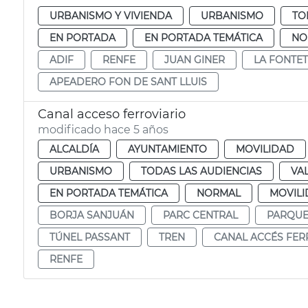
URBANISMO Y VIVIENDA
URBANISMO
TO
EN PORTADA
EN PORTADA TEMÁTICA
NO
ADIF
RENFE
JUAN GINER
LA FONTE
APEADERO FON DE SANT LLUIS
Canal acceso ferroviario
modificado hace 5 años
ALCALDÍA
AYUNTAMIENTO
MOVILIDAD
URBANISMO
TODAS LAS AUDIENCIAS
VA
EN PORTADA TEMÁTICA
NORMAL
MOVILI
BORJA SANJUÁN
PARC CENTRAL
PARQUE
TÚNEL PASSANT
TREN
CANAL ACCÉS FER
RENFE