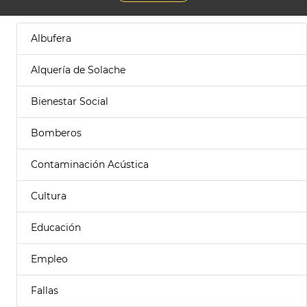
Albufera
Alquería de Solache
Bienestar Social
Bomberos
Contaminación Acústica
Cultura
Educación
Empleo
Fallas