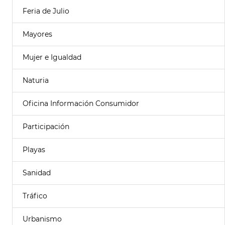
Feria de Julio
Mayores
Mujer e Igualdad
Naturia
Oficina Información Consumidor
Participación
Playas
Sanidad
Tráfico
Urbanismo