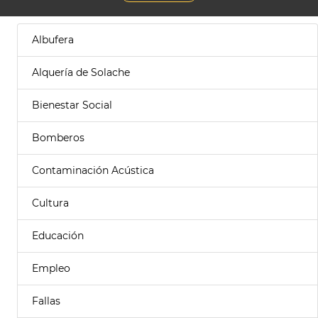
Albufera
Alquería de Solache
Bienestar Social
Bomberos
Contaminación Acústica
Cultura
Educación
Empleo
Fallas