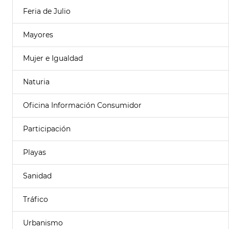
Feria de Julio
Mayores
Mujer e Igualdad
Naturia
Oficina Información Consumidor
Participación
Playas
Sanidad
Tráfico
Urbanismo