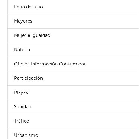
Feria de Julio
Mayores
Mujer e Igualdad
Naturia
Oficina Información Consumidor
Participación
Playas
Sanidad
Tráfico
Urbanismo