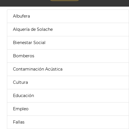
Albufera
Alquería de Solache
Bienestar Social
Bomberos
Contaminación Acústica
Cultura
Educación
Empleo
Fallas