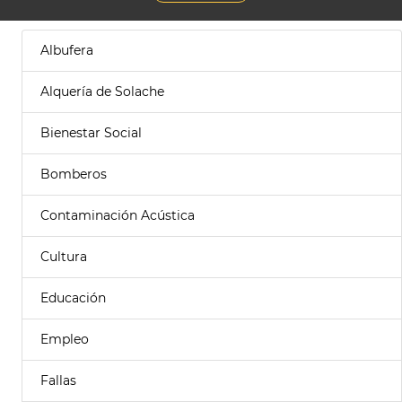
Albufera
Alquería de Solache
Bienestar Social
Bomberos
Contaminación Acústica
Cultura
Educación
Empleo
Fallas