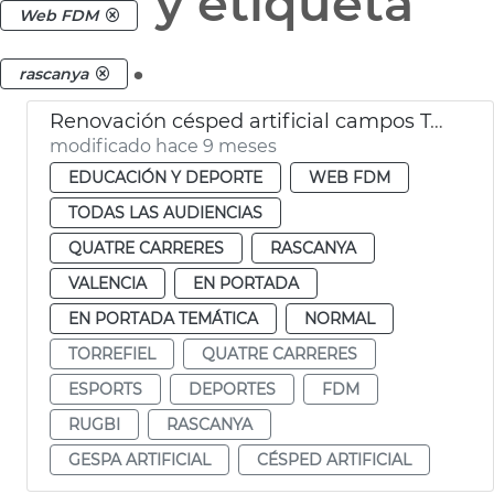
y etiqueta
Web FDM
.
rascanya
Renovación césped artificial campos Torrefiel y Quatre Carreres
modificado hace 9 meses
EDUCACIÓN Y DEPORTE
WEB FDM
TODAS LAS AUDIENCIAS
QUATRE CARRERES
RASCANYA
VALENCIA
EN PORTADA
EN PORTADA TEMÁTICA
NORMAL
TORREFIEL
QUATRE CARRERES
ESPORTS
DEPORTES
FDM
RUGBI
RASCANYA
GESPA ARTIFICIAL
CÉSPED ARTIFICIAL