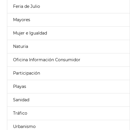
Feria de Julio
Mayores
Mujer e Igualdad
Naturia
Oficina Información Consumidor
Participación
Playas
Sanidad
Tráfico
Urbanismo