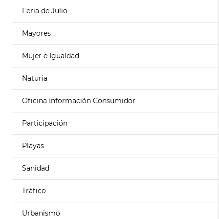
Feria de Julio
Mayores
Mujer e Igualdad
Naturia
Oficina Información Consumidor
Participación
Playas
Sanidad
Tráfico
Urbanismo