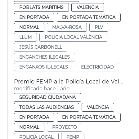
POBLATS MARITIMS
VALENCIA
EN PORTADA
EN PORTADA TEMÁTICA
NORMAL
MALVA-ROSA
PLV
LLUM
POLICIA LOCAL VALÈNCIA
JESÚS CARBONELL
ENGANCHES ILEGALES
ENGANXOS IL·LEGALS
ELECTRICIDAD
Premio FEMP a la Policía Local de València por buenas prácticas contra la violencia de género
modificado hace 1 año
SEGURIDAD CIUDADANA
TODAS LAS AUDIENCIAS
VALENCIA
EN PORTADA
EN PORTADA TEMÁTICA
NORMAL
PROYECTO
POLICÍA LOCAL
FEMP