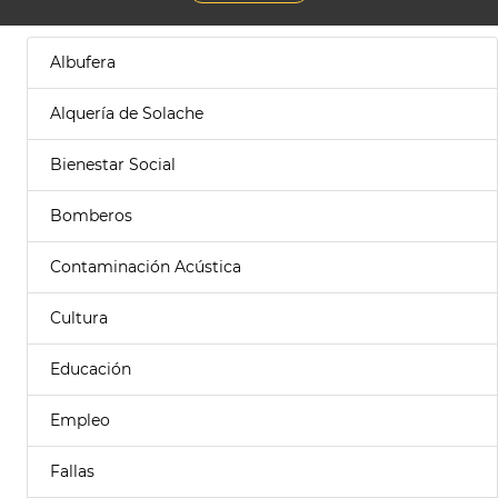
Albufera
Alquería de Solache
Bienestar Social
Bomberos
Contaminación Acústica
Cultura
Educación
Empleo
Fallas