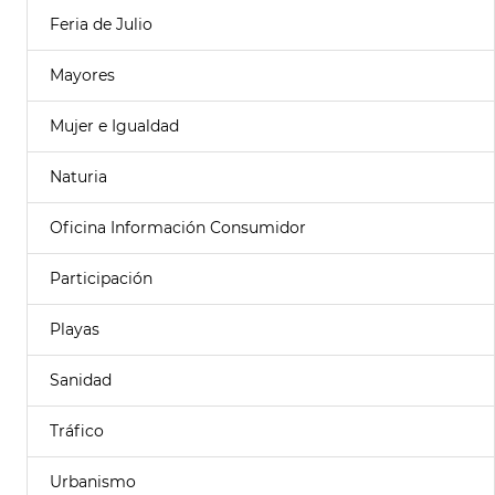
Feria de Julio
Mayores
Mujer e Igualdad
Naturia
Oficina Información Consumidor
Participación
Playas
Sanidad
Tráfico
Urbanismo