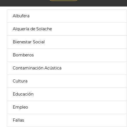
Albufera
Alquería de Solache
Bienestar Social
Bomberos
Contaminación Acústica
Cultura
Educación
Empleo
Fallas