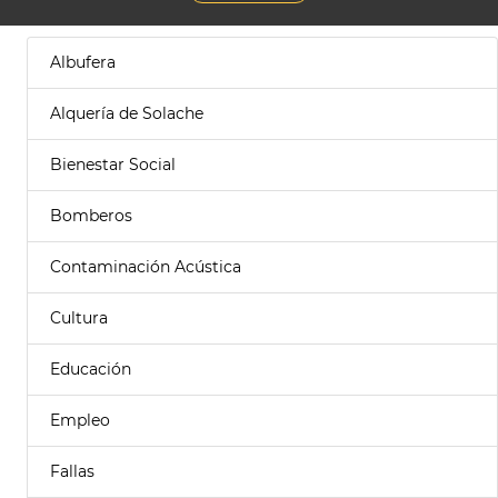
Albufera
Alquería de Solache
Bienestar Social
Bomberos
Contaminación Acústica
Cultura
Educación
Empleo
Fallas