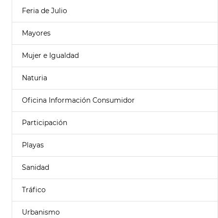
Feria de Julio
Mayores
Mujer e Igualdad
Naturia
Oficina Información Consumidor
Participación
Playas
Sanidad
Tráfico
Urbanismo