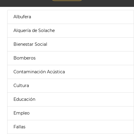
Albufera
Alquería de Solache
Bienestar Social
Bomberos
Contaminación Acústica
Cultura
Educación
Empleo
Fallas