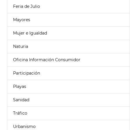
Feria de Julio
Mayores
Mujer e Igualdad
Naturia
Oficina Información Consumidor
Participación
Playas
Sanidad
Tráfico
Urbanismo