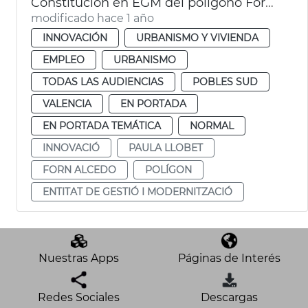
Constitución en EGM del polígono Forn d'Alcedo
modificado hace 1 año
INNOVACIÓN
URBANISMO Y VIVIENDA
EMPLEO
URBANISMO
TODAS LAS AUDIENCIAS
POBLES SUD
VALENCIA
EN PORTADA
EN PORTADA TEMÁTICA
NORMAL
INNOVACIÓ
PAULA LLOBET
FORN ALCEDO
POLÍGON
ENTITAT DE GESTIÓ I MODERNITZACIÓ
Nuestras Apps
Páginas de Interés
Redes Sociales
Descargas