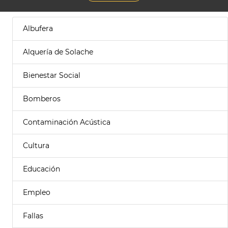
Albufera
Alquería de Solache
Bienestar Social
Bomberos
Contaminación Acústica
Cultura
Educación
Empleo
Fallas