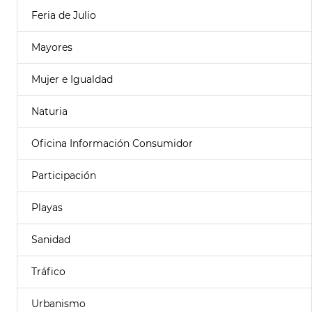
Feria de Julio
Mayores
Mujer e Igualdad
Naturia
Oficina Información Consumidor
Participación
Playas
Sanidad
Tráfico
Urbanismo