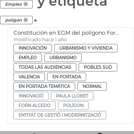
y etiqueta
Empleo
.
polígon
Constitución en EGM del polígono Forn d'Alcedo
modificado hace 1 año
INNOVACIÓN
URBANISMO Y VIVIENDA
EMPLEO
URBANISMO
TODAS LAS AUDIENCIAS
POBLES SUD
VALENCIA
EN PORTADA
EN PORTADA TEMÁTICA
NORMAL
INNOVACIÓ
PAULA LLOBET
FORN ALCEDO
POLÍGON
ENTITAT DE GESTIÓ I MODERNITZACIÓ