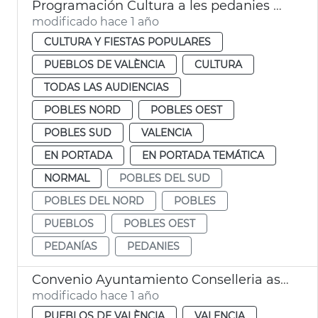
Programación Cultura a les pedanies València
modificado hace 1 año
CULTURA Y FIESTAS POPULARES
PUEBLOS DE VALÈNCIA
CULTURA
TODAS LAS AUDIENCIAS
POBLES NORD
POBLES OEST
POBLES SUD
VALENCIA
EN PORTADA
EN PORTADA TEMÁTICA
NORMAL
POBLES DEL SUD
POBLES DEL NORD
POBLES
PUEBLOS
POBLES OEST
PEDANÍAS
PEDANIES
Convenio Ayuntamiento Conselleria asistencia médica pedanías València
modificado hace 1 año
PUEBLOS DE VALÈNCIA
VALENCIA