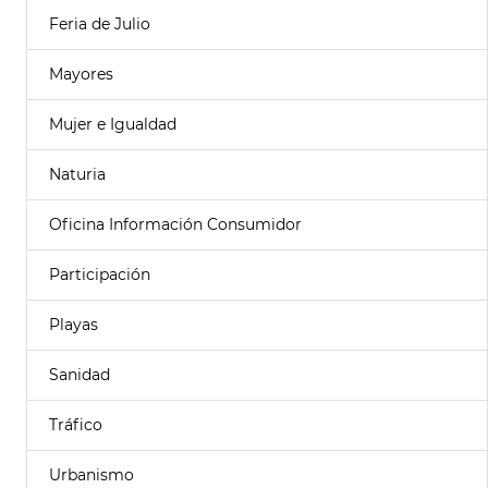
Feria de Julio
Mayores
Mujer e Igualdad
Naturia
Oficina Información Consumidor
Participación
Playas
Sanidad
Tráfico
Urbanismo