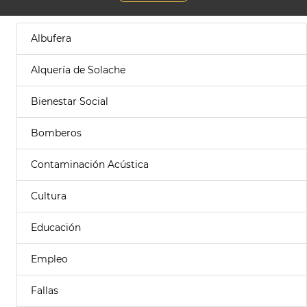
Albufera
Alquería de Solache
Bienestar Social
Bomberos
Contaminación Acústica
Cultura
Educación
Empleo
Fallas