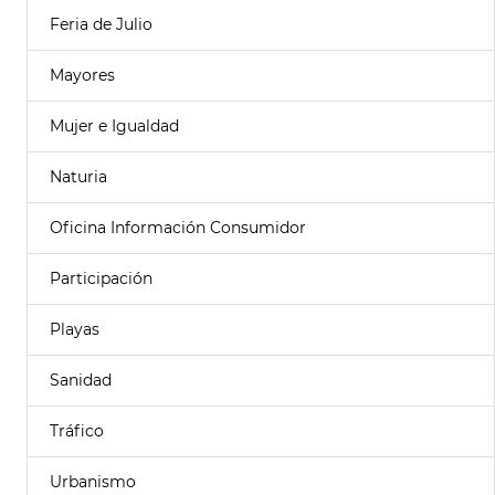
Feria de Julio
Mayores
Mujer e Igualdad
Naturia
Oficina Información Consumidor
Participación
Playas
Sanidad
Tráfico
Urbanismo