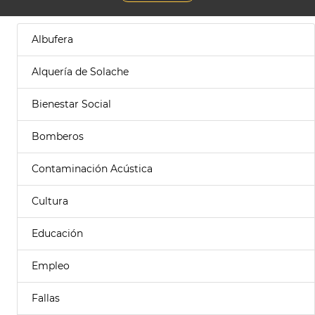
Albufera
Alquería de Solache
Bienestar Social
Bomberos
Contaminación Acústica
Cultura
Educación
Empleo
Fallas