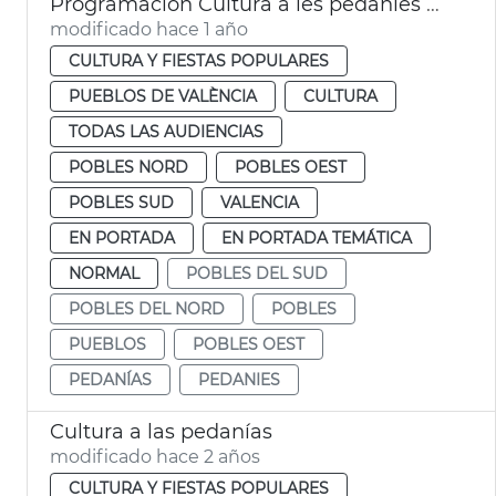
Programación Cultura a les pedanies València
modificado hace 1 año
CULTURA Y FIESTAS POPULARES
PUEBLOS DE VALÈNCIA
CULTURA
TODAS LAS AUDIENCIAS
POBLES NORD
POBLES OEST
POBLES SUD
VALENCIA
EN PORTADA
EN PORTADA TEMÁTICA
NORMAL
POBLES DEL SUD
POBLES DEL NORD
POBLES
PUEBLOS
POBLES OEST
PEDANÍAS
PEDANIES
Cultura a las pedanías
modificado hace 2 años
CULTURA Y FIESTAS POPULARES