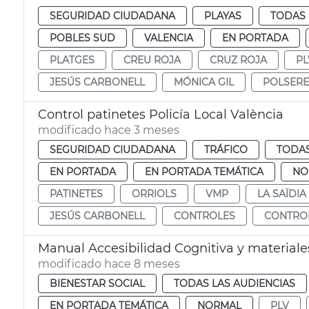
SEGURIDAD CIUDADANA
PLAYAS
TODAS 
POBLES SUD
VALENCIA
EN PORTADA
PLATGES
CREU ROJA
CRUZ ROJA
PL
JESÚS CARBONELL
MÓNICA GIL
POLSERE
Control patinetes Policía Local València
modificado hace 3 meses
SEGURIDAD CIUDADANA
TRÁFICO
TODAS
EN PORTADA
EN PORTADA TEMÁTICA
NO
PATINETES
ORRIOLS
VMP
LA SAÏDIA
JESÚS CARBONELL
CONTROLES
CONTRO
Manual Accesibilidad Cognitiva y materiale
modificado hace 8 meses
BIENESTAR SOCIAL
TODAS LAS AUDIENCIAS
EN PORTADA TEMÁTICA
NORMAL
PLV