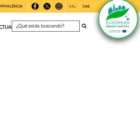
PPVALÈNCIA
VAL
CAS
CTUALIDAD