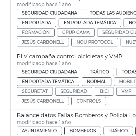
modificado hace 1 año
SEGURIDAD CIUDADANA
TODAS LAS AUDIENC
EN PORTADA
EN PORTADA TEMÁTICA
NO
FORMACIÓN
GRUP GAMA
SEGURIDAD C
JESÚS CARBONELL
NOU PROTOCOL
NUE
PLV campaña control bicicletas y VMP
modificado hace 1 año
SEGURIDAD CIUDADANA
TRÁFICO
TODAS
EN PORTADA TEMÁTICA
NORMAL
MOBILI
SEGURETAT
SEGURIDAD
BICI
VMP
JESÚS CARBONELL
CONTROLS
Balance datos Fallas Bomberos y Policía Lo
modificado hace 1 año
AYUNTAMIENTO
BOMBEROS
TRÁFICO