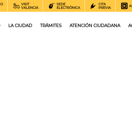
NO
VISIT
SEDE
CITA
A
VALENCIA
ELECTRÓNICA
PREVIA
O
LA CIUDAD
TRÁMITES
ATENCIÓN CIUDADANA
A