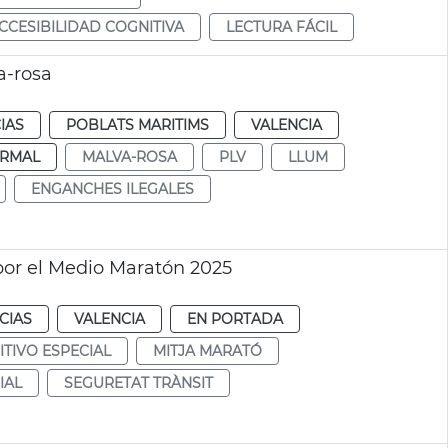
CESIBILIDAD COGNITIVA
LECTURA FÁCIL
a-rosa
IAS
POBLATS MARITIMS
VALENCIA
RMAL
MALVA-ROSA
PLV
LLUM
ENGANCHES ILEGALES
 por el Medio Maratón 2025
CIAS
VALENCIA
EN PORTADA
ITIVO ESPECIAL
MITJA MARATÓ
IAL
SEGURETAT TRÀNSIT