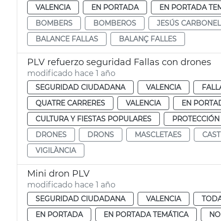
VALENCIA
EN PORTADA
EN PORTADA TE
BOMBERS
BOMBEROS
JESÚS CARBONEL
BALANCE FALLAS
BALANÇ FALLES
PLV refuerzo seguridad Fallas con drones
modificado hace 1 año
SEGURIDAD CIUDADANA
VALENCIA
FALL
QUATRE CARRERES
VALENCIA
EN PORTA
CULTURA Y FIESTAS POPULARES
PROTECCIÓN
DRONES
DRONS
MASCLETAES
CAST
VIGILÀNCIA
Mini dron PLV
modificado hace 1 año
SEGURIDAD CIUDADANA
VALENCIA
TODA
EN PORTADA
EN PORTADA TEMÁTICA
NO