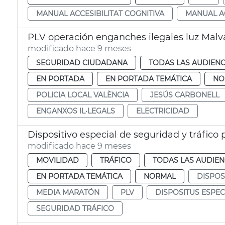
MANUAL ACCESIBILITAT COGNITIVA
MANUAL AC
PLV operación enganches ilegales luz Malv
modificado hace 9 meses
SEGURIDAD CIUDADANA
TODAS LAS AUDIENC
EN PORTADA
EN PORTADA TEMÁTICA
NO
POLICIA LOCAL VALÈNCIA
JESÚS CARBONELL
ENGANXOS IL·LEGALS
ELECTRICIDAD
Dispositivo especial de seguridad y tráfico
modificado hace 9 meses
MOVILIDAD
TRÁFICO
TODAS LAS AUDIEN
EN PORTADA TEMÁTICA
NORMAL
DISPOS
MEDIA MARATÓN
PLV
DISPOSITUS ESPEC
SEGURIDAD TRÁFICO