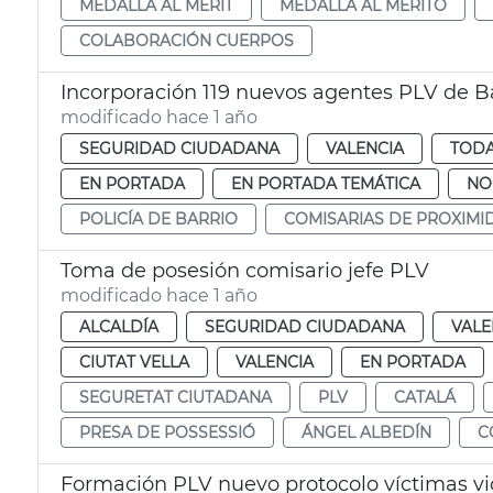
MEDALLA AL MÈRIT
MEDALLA AL MÉRITO
COLABORACIÓN CUERPOS
Incorporación 119 nuevos agentes PLV de B
modificado hace 1 año
SEGURIDAD CIUDADANA
VALENCIA
TODA
EN PORTADA
EN PORTADA TEMÁTICA
NO
POLICÍA DE BARRIO
COMISARIAS DE PROXIMI
Toma de posesión comisario jefe PLV
modificado hace 1 año
ALCALDÍA
SEGURIDAD CIUDADANA
VALE
CIUTAT VELLA
VALENCIA
EN PORTADA
SEGURETAT CIUTADANA
PLV
CATALÁ
PRESA DE POSSESSIÓ
ÁNGEL ALBEDÍN
C
Formación PLV nuevo protocolo víctimas vi