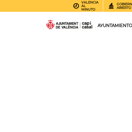
VALENCIA
GOBIER
AL
ABIERTO
MINUTO
AYUNTAMIENT