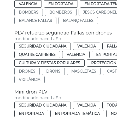
VALENCIA
EN PORTADA
EN PORTADA TE
BOMBERS
BOMBEROS
JESÚS CARBONEL
BALANCE FALLAS
BALANÇ FALLES
PLV refuerzo seguridad Fallas con drones
modificado hace 1 año
SEGURIDAD CIUDADANA
VALENCIA
FALL
QUATRE CARRERES
VALENCIA
EN PORTA
CULTURA Y FIESTAS POPULARES
PROTECCIÓN
DRONES
DRONS
MASCLETAES
CAST
VIGILÀNCIA
Mini dron PLV
modificado hace 1 año
SEGURIDAD CIUDADANA
VALENCIA
TODA
EN PORTADA
EN PORTADA TEMÁTICA
NO