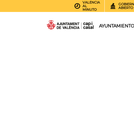
VALENCIA
GOBIER
AL
ABIERTO
MINUTO
AYUNTAMIENT