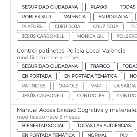
SEGURIDAD CIUDADANA
PLAYAS
TODAS 
POBLES SUD
VALENCIA
EN PORTADA
PLATGES
CREU ROJA
CRUZ ROJA
PL
JESÚS CARBONELL
MÓNICA GIL
POLSERE
Control patinetes Policía Local València
modificado hace 3 meses
SEGURIDAD CIUDADANA
TRÁFICO
TODAS
EN PORTADA
EN PORTADA TEMÁTICA
NO
PATINETES
ORRIOLS
VMP
LA SAÏDIA
JESÚS CARBONELL
CONTROLES
CONTRO
Manual Accesibilidad Cognitiva y materiale
modificado hace 8 meses
BIENESTAR SOCIAL
TODAS LAS AUDIENCIAS
EN PORTADA TEMÁTICA
NORMAL
PLV