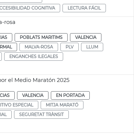
CESIBILIDAD COGNITIVA
LECTURA FÁCIL
a-rosa
IAS
POBLATS MARITIMS
VALENCIA
RMAL
MALVA-ROSA
PLV
LLUM
ENGANCHES ILEGALES
 por el Medio Maratón 2025
CIAS
VALENCIA
EN PORTADA
ITIVO ESPECIAL
MITJA MARATÓ
IAL
SEGURETAT TRÀNSIT