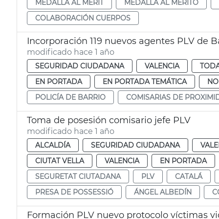
MEDALLA AL MÈRIT
MEDALLA AL MÉRITO
COLABORACIÓN CUERPOS
Incorporación 119 nuevos agentes PLV de B
modificado hace 1 año
SEGURIDAD CIUDADANA
VALENCIA
TODA
EN PORTADA
EN PORTADA TEMÁTICA
NO
POLICÍA DE BARRIO
COMISARIAS DE PROXIMI
Toma de posesión comisario jefe PLV
modificado hace 1 año
ALCALDÍA
SEGURIDAD CIUDADANA
VALE
CIUTAT VELLA
VALENCIA
EN PORTADA
SEGURETAT CIUTADANA
PLV
CATALÁ
PRESA DE POSSESSIÓ
ÁNGEL ALBEDÍN
C
Formación PLV nuevo protocolo víctimas vi