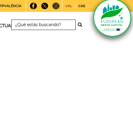
PPVALÈNCIA
VAL
CAS
CTUALIDAD