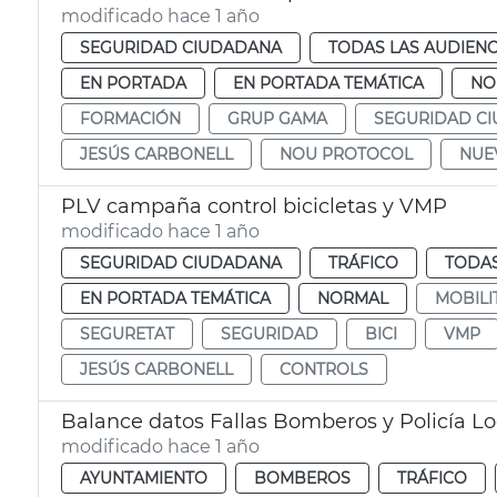
modificado hace 1 año
SEGURIDAD CIUDADANA
TODAS LAS AUDIENC
EN PORTADA
EN PORTADA TEMÁTICA
NO
FORMACIÓN
GRUP GAMA
SEGURIDAD C
JESÚS CARBONELL
NOU PROTOCOL
NUE
PLV campaña control bicicletas y VMP
modificado hace 1 año
SEGURIDAD CIUDADANA
TRÁFICO
TODAS
EN PORTADA TEMÁTICA
NORMAL
MOBILI
SEGURETAT
SEGURIDAD
BICI
VMP
JESÚS CARBONELL
CONTROLS
Balance datos Fallas Bomberos y Policía Lo
modificado hace 1 año
AYUNTAMIENTO
BOMBEROS
TRÁFICO