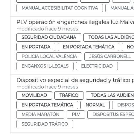
MANUAL ACCESIBILITAT COGNITIVA
MANUAL AC
PLV operación enganches ilegales luz Malv
modificado hace 9 meses
SEGURIDAD CIUDADANA
TODAS LAS AUDIENC
EN PORTADA
EN PORTADA TEMÁTICA
NO
POLICIA LOCAL VALÈNCIA
JESÚS CARBONELL
ENGANXOS IL·LEGALS
ELECTRICIDAD
Dispositivo especial de seguridad y tráfico
modificado hace 9 meses
MOVILIDAD
TRÁFICO
TODAS LAS AUDIEN
EN PORTADA TEMÁTICA
NORMAL
DISPOS
MEDIA MARATÓN
PLV
DISPOSITUS ESPEC
SEGURIDAD TRÁFICO