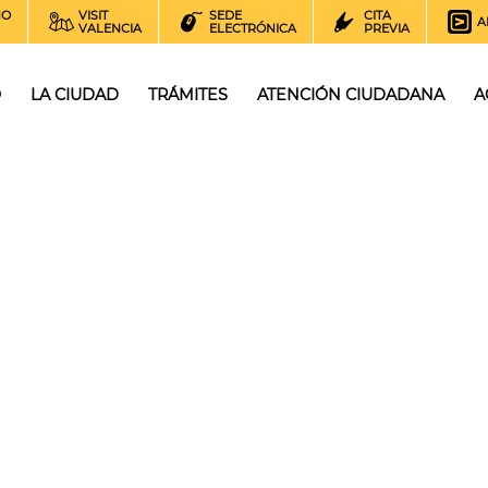
NO
VISIT
SEDE
CITA
A
VALENCIA
ELECTRÓNICA
PREVIA
O
LA CIUDAD
TRÁMITES
ATENCIÓN CIUDADANA
A