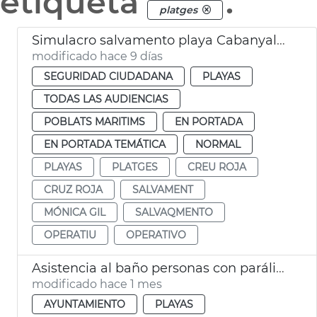
etiqueta
.
platges
Simulacro salvamento playa Cabanyal València
modificado hace 9 días
SEGURIDAD CIUDADANA
PLAYAS
TODAS LAS AUDIENCIAS
POBLATS MARITIMS
EN PORTADA
EN PORTADA TEMÁTICA
NORMAL
PLAYAS
PLATGES
CREU ROJA
CRUZ ROJA
SALVAMENT
MÓNICA GIL
SALVAQMENTO
OPERATIU
OPERATIVO
Asistencia al baño personas con parálisis cerebral València
modificado hace 1 mes
AYUNTAMIENTO
PLAYAS