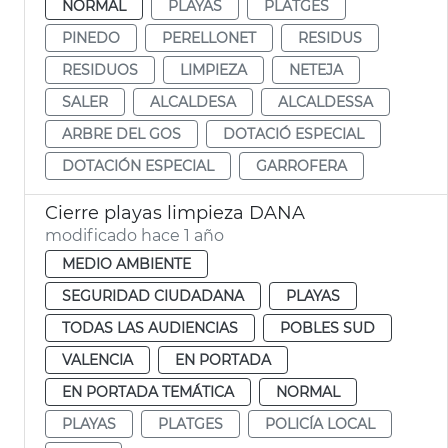
NORMAL
PLAYAS
PLATGES
PINEDO
PERELLONET
RESIDUS
RESIDUOS
LIMPIEZA
NETEJA
SALER
ALCALDESA
ALCALDESSA
ARBRE DEL GOS
DOTACIÓ ESPECIAL
DOTACIÓN ESPECIAL
GARROFERA
Cierre playas limpieza DANA
modificado hace 1 año
MEDIO AMBIENTE
SEGURIDAD CIUDADANA
PLAYAS
TODAS LAS AUDIENCIAS
POBLES SUD
VALENCIA
EN PORTADA
EN PORTADA TEMÁTICA
NORMAL
PLAYAS
PLATGES
POLICÍA LOCAL