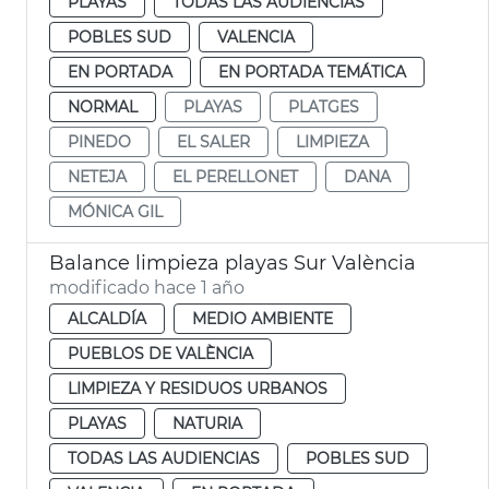
PLAYAS
TODAS LAS AUDIENCIAS
POBLES SUD
VALENCIA
EN PORTADA
EN PORTADA TEMÁTICA
NORMAL
PLAYAS
PLATGES
PINEDO
EL SALER
LIMPIEZA
NETEJA
EL PERELLONET
DANA
MÓNICA GIL
Balance limpieza playas Sur València
modificado hace 1 año
ALCALDÍA
MEDIO AMBIENTE
PUEBLOS DE VALÈNCIA
LIMPIEZA Y RESIDUOS URBANOS
PLAYAS
NATURIA
TODAS LAS AUDIENCIAS
POBLES SUD