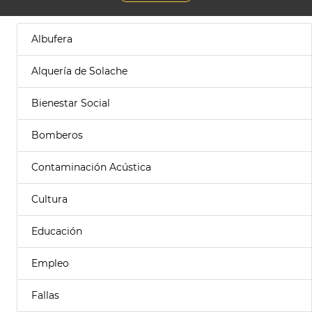
Albufera
Alquería de Solache
Bienestar Social
Bomberos
Contaminación Acústica
Cultura
Educación
Empleo
Fallas