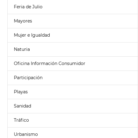
Feria de Julio
Mayores
Mujer e Igualdad
Naturia
Oficina Información Consumidor
Participación
Playas
Sanidad
Tráfico
Urbanismo