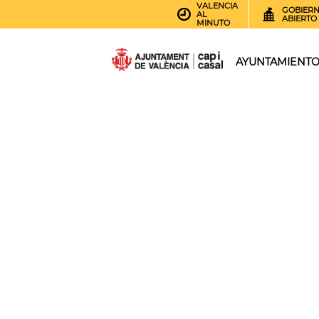
VALENCIA
GOBIER
AL
ABIERTO
MINUTO
AYUNTAMIENT