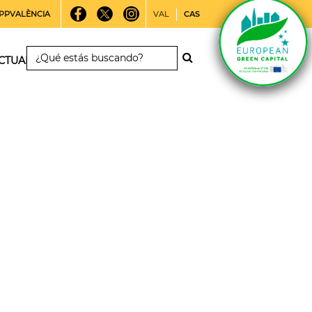
PPVALÈNCIA
VAL
CAS
CTUALIDAD