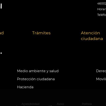
46002
Horari
Teléf
ad
Trámites
Atención
ciudadana
.
Medio ambiente y salud
Derec
Protección ciudadana
Movil
Hacienda
Accesibilidad
Aviso
Política