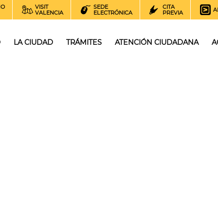
NO
VISIT
SEDE
CITA
A
VALENCIA
ELECTRÓNICA
PREVIA
O
LA CIUDAD
TRÁMITES
ATENCIÓN CIUDADANA
A