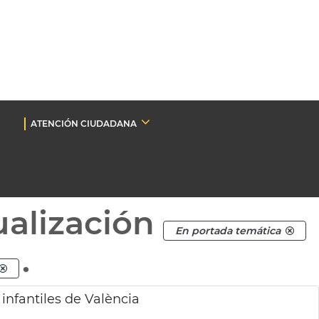
ATENCIÓN CIUDADANA
ualización
En portada temática
.
 infantiles de València