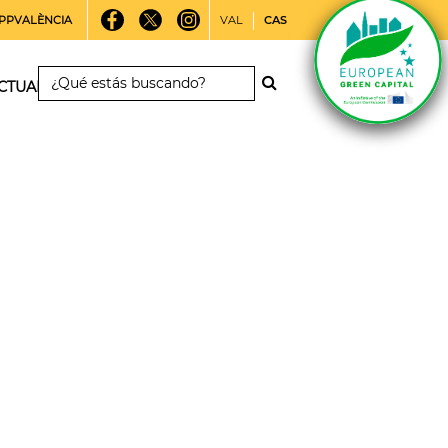
PPVALÈNCIA
VAL
CAS
CTUALIDAD