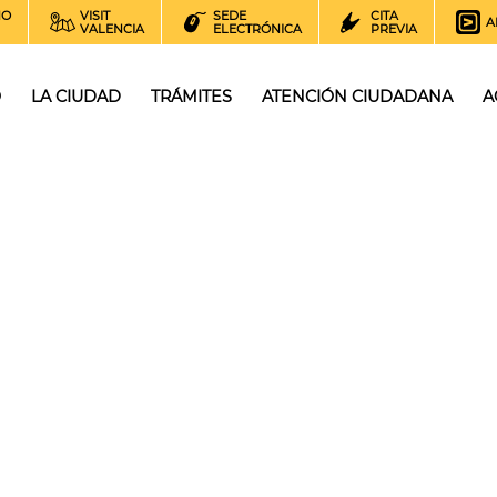
NO
VISIT
SEDE
CITA
A
VALENCIA
ELECTRÓNICA
PREVIA
O
LA CIUDAD
TRÁMITES
ATENCIÓN CIUDADANA
A