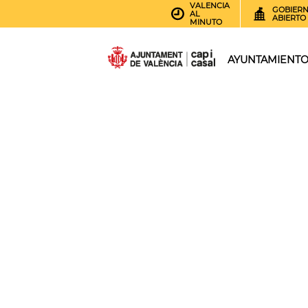
VALENCIA
GOBIER
AL
ABIERTO
MINUTO
AYUNTAMIENT