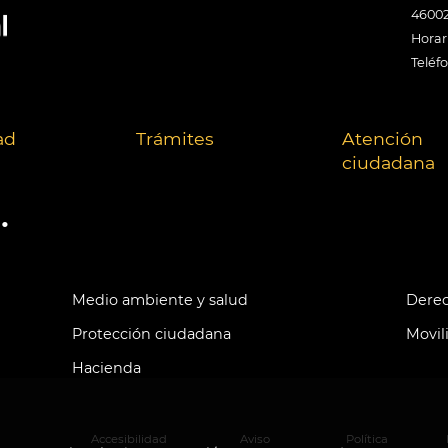
46002
Horari
Teléf
ad
Trámites
Atención
ciudadana
.
Medio ambiente y salud
Derec
Protección ciudadana
Movil
Hacienda
Accesibilidad
Aviso
Política