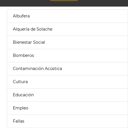
Albufera
Alquería de Solache
Bienestar Social
Bomberos
Contaminación Acústica
Cultura
Educación
Empleo
Fallas