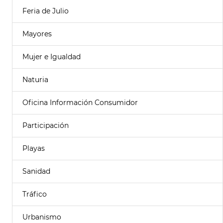
Feria de Julio
Mayores
Mujer e Igualdad
Naturia
Oficina Información Consumidor
Participación
Playas
Sanidad
Tráfico
Urbanismo