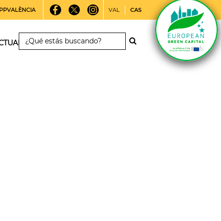
PPVALÈNCIA
VAL
CAS
CTUALIDAD