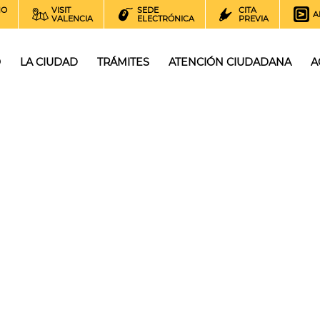
NO
VISIT
SEDE
CITA
A
VALENCIA
ELECTRÓNICA
PREVIA
O
LA CIUDAD
TRÁMITES
ATENCIÓN CIUDADANA
A