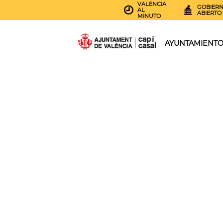
VALENCIA
GOBIER
AL
ABIERTO
MINUTO
AYUNTAMIENT