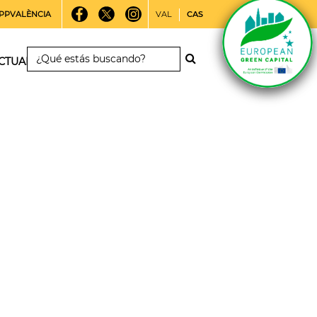
PPVALÈNCIA
VAL
CAS
CTUALIDAD