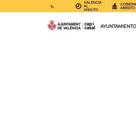
VALENCIA
GOBIER
AL
ABIERTO
MINUTO
27
AEMET.GRADOS
AYUNTAMIENT