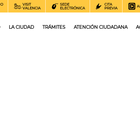
NO
VISIT
SEDE
CITA
A
VALENCIA
ELECTRÓNICA
PREVIA
O
LA CIUDAD
TRÁMITES
ATENCIÓN CIUDADANA
A