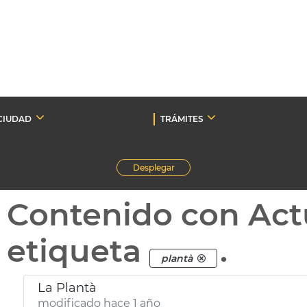
CIUDAD
TRÁMITES
Desplegar
Contenido con Act
etiqueta
.
plantà
La Plantà
modificado hace 1 año