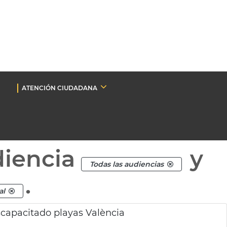
ATENCIÓN CIUDADANA
diencia
y
Todas las audiencias
.
al
scapacitado playas València