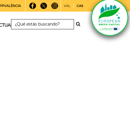
PPVALÈNCIA
VAL
CAS
CTUALIDAD