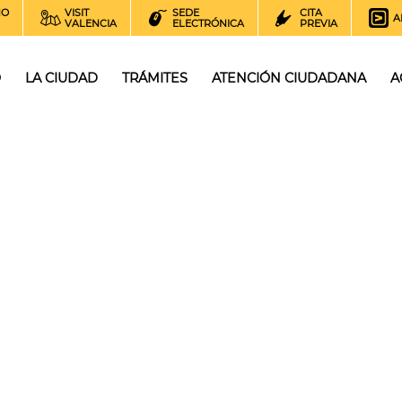
NO
VISIT
SEDE
CITA
A
VALENCIA
ELECTRÓNICA
PREVIA
O
LA CIUDAD
TRÁMITES
ATENCIÓN CIUDADANA
A