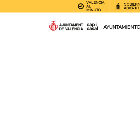
VALENCIA
GOBIER
AL
ABIERTO
MINUTO
AYUNTAMIENT