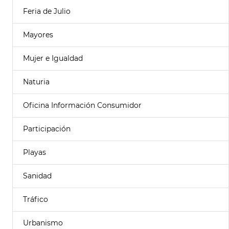
Feria de Julio
Mayores
Mujer e Igualdad
Naturia
Oficina Información Consumidor
Participación
Playas
Sanidad
Tráfico
Urbanismo