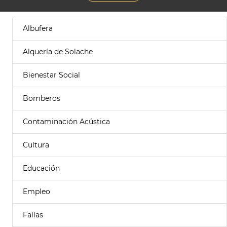
Albufera
Alquería de Solache
Bienestar Social
Bomberos
Contaminación Acústica
Cultura
Educación
Empleo
Fallas