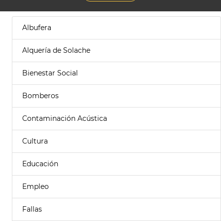
Albufera
Alquería de Solache
Bienestar Social
Bomberos
Contaminación Acústica
Cultura
Educación
Empleo
Fallas