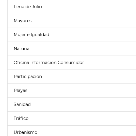
Feria de Julio
Mayores
Mujer e Igualdad
Naturia
Oficina Información Consumidor
Participación
Playas
Sanidad
Tráfico
Urbanismo