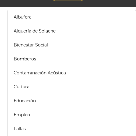
Albufera
Alquería de Solache
Bienestar Social
Bomberos
Contaminación Acústica
Cultura
Educación
Empleo
Fallas