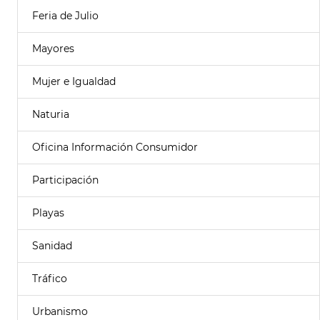
Feria de Julio
Mayores
Mujer e Igualdad
Naturia
Oficina Información Consumidor
Participación
Playas
Sanidad
Tráfico
Urbanismo