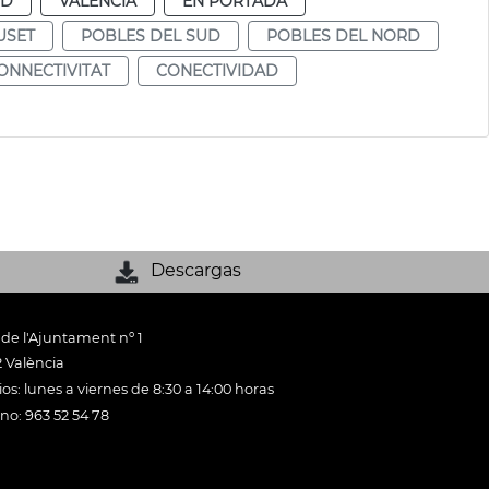
UD
VALENCIA
EN PORTADA
USET
POBLES DEL SUD
POBLES DEL NORD
ONNECTIVITAT
CONECTIVIDAD
Descargas
 de l'Ajuntament nº 1
 València
os: lunes a viernes de 8:30 a 14:00 horas
ono: 963 52 54 78