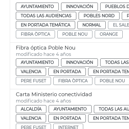
AYUNTAMIENTO
INNOVACIÓN
PUEBLOS D
TODAS LAS AUDIENCIAS
POBLES NORD
EN PORTADA TEMÁTICA
NORMAL
EL SAL
FIBRA ÒPTICA
POBLE NOU
ORANGE
Fibra óptica Poble Nou
modificado hace 4 años
AYUNTAMIENTO
INNOVACIÓN
TODAS LAS
VALENCIA
EN PORTADA
EN PORTADA TE
PERE FUSET
FIBRA ÒPTICA
POBLE NOU
Carta Ministerio conectividad
modificado hace 4 años
ALCALDÍA
AYUNTAMIENTO
TODAS LAS A
VALENCIA
EN PORTADA
EN PORTADA TE
PERE FUSET
INTERNET