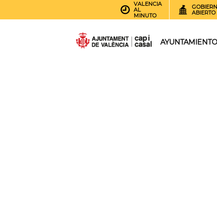
VALENCIA
GOBIER
AL
ABIERTO
MINUTO
AYUNTAMIENT