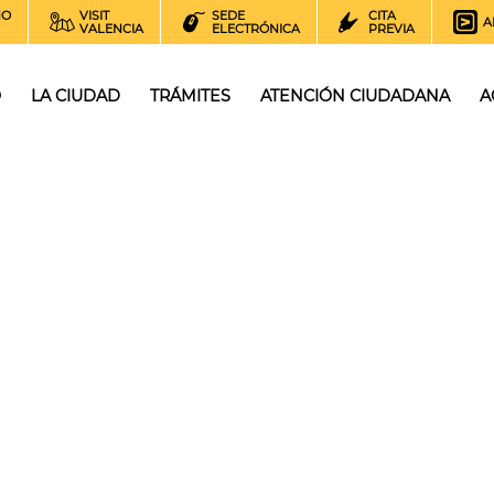
NO
VISIT
SEDE
CITA
A
VALENCIA
ELECTRÓNICA
PREVIA
O
LA CIUDAD
TRÁMITES
ATENCIÓN CIUDADANA
A