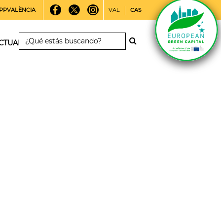
PPVALÈNCIA
VAL
CAS
CTUALIDAD