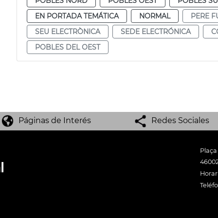
POBLES NORD
POBLES OEST
POBLES S
EN PORTADA TEMÁTICA
NORMAL
PERE F
SEU ELECTRÒNICA
SEDE ELECTRÓNICA
C
POBLES DEL OEST
Páginas de Interés
Redes Sociales
Plaça
46002
Horari
Teléf