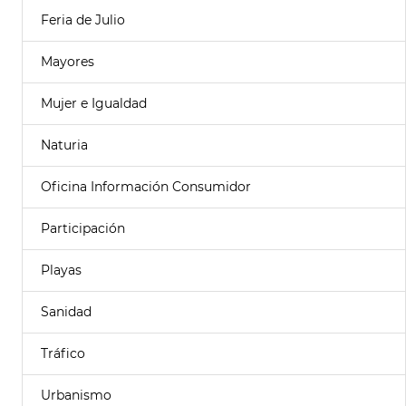
Feria de Julio
Mayores
Mujer e Igualdad
Naturia
Oficina Información Consumidor
Participación
Playas
Sanidad
Tráfico
Urbanismo