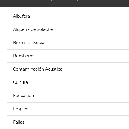
Albufera
Alquería de Solache
Bienestar Social
Bomberos
Contaminación Acústica
Cultura
Educación
Empleo
Fallas