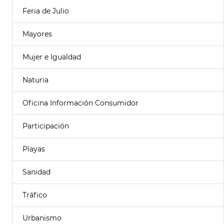
Feria de Julio
Mayores
Mujer e Igualdad
Naturia
Oficina Información Consumidor
Participación
Playas
Sanidad
Tráfico
Urbanismo