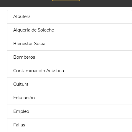
Albufera
Alquería de Solache
Bienestar Social
Bomberos
Contaminación Acústica
Cultura
Educación
Empleo
Fallas