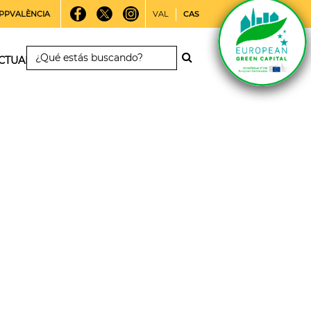
PPVALÈNCIA
VAL
CAS
CTUALIDAD