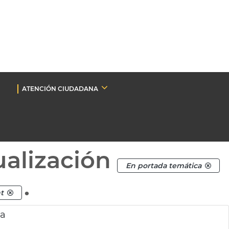
ATENCIÓN CIUDADANA
ualización
En portada temática
.
t
ia