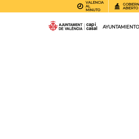
VALENCIA
GOBIER
AL
ABIERTO
MINUTO
AYUNTAMIENT