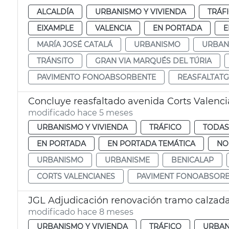
ALCALDÍA
URBANISMO Y VIVIENDA
TRÁF
EIXAMPLE
VALENCIA
EN PORTADA
E
MARÍA JOSÉ CATALÁ
URBANISMO
URBAN
TRÁNSITO
GRAN VIA MARQUÉS DEL TÚRIA
PAVIMENTO FONOABSORBENTE
REASFALTATG
Concluye reasfaltado avenida Corts Valenc
modificado hace 5 meses
URBANISMO Y VIVIENDA
TRÁFICO
TODAS
EN PORTADA
EN PORTADA TEMÁTICA
NO
URBANISMO
URBANISME
BENICALAP
CORTS VALENCIANES
PAVIMENT FONOABSOR
JGL Adjudicación renovación tramo calzada
modificado hace 8 meses
URBANISMO Y VIVIENDA
TRÁFICO
URBAN