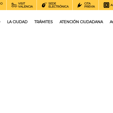
NO
VISIT
SEDE
CITA
A
VALENCIA
ELECTRÓNICA
PREVIA
O
LA CIUDAD
TRÁMITES
ATENCIÓN CIUDADANA
A