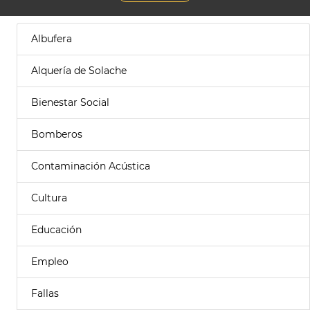
Albufera
Alquería de Solache
Bienestar Social
Bomberos
Contaminación Acústica
Cultura
Educación
Empleo
Fallas