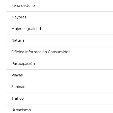
Feria de Julio
Mayores
Mujer e Igualdad
Naturia
Oficina Información Consumidor
Participación
Playas
Sanidad
Tráfico
Urbanismo