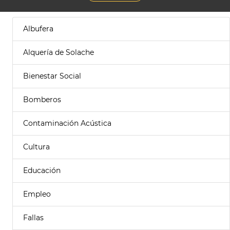
Albufera
Alquería de Solache
Bienestar Social
Bomberos
Contaminación Acústica
Cultura
Educación
Empleo
Fallas