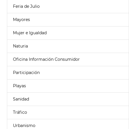
Feria de Julio
Mayores
Mujer e Igualdad
Naturia
Oficina Información Consumidor
Participación
Playas
Sanidad
Tráfico
Urbanismo