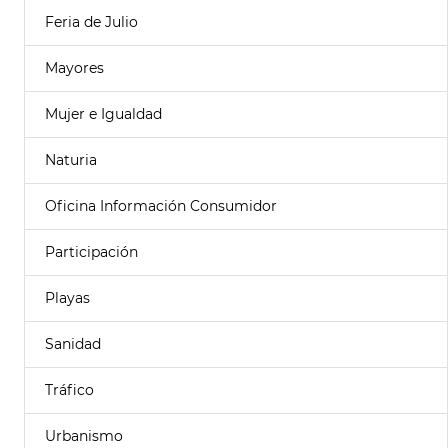
Feria de Julio
Mayores
Mujer e Igualdad
Naturia
Oficina Información Consumidor
Participación
Playas
Sanidad
Tráfico
Urbanismo