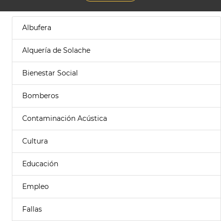
Albufera
Alquería de Solache
Bienestar Social
Bomberos
Contaminación Acústica
Cultura
Educación
Empleo
Fallas