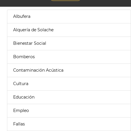
Albufera
Alquería de Solache
Bienestar Social
Bomberos
Contaminación Acústica
Cultura
Educación
Empleo
Fallas