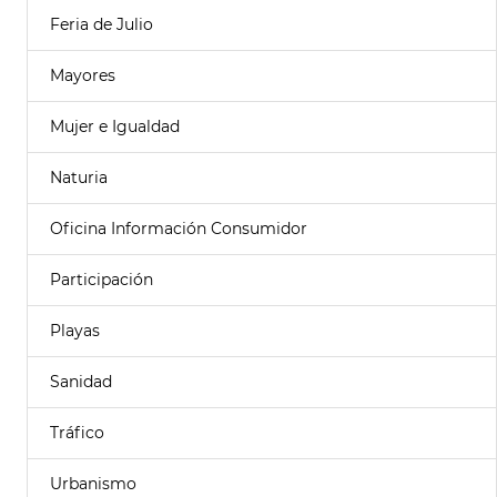
Feria de Julio
Mayores
Mujer e Igualdad
Naturia
Oficina Información Consumidor
Participación
Playas
Sanidad
Tráfico
Urbanismo