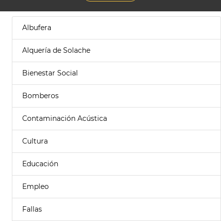
Albufera
Alquería de Solache
Bienestar Social
Bomberos
Contaminación Acústica
Cultura
Educación
Empleo
Fallas