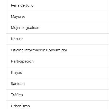
Feria de Julio
Mayores
Mujer e Igualdad
Naturia
Oficina Información Consumidor
Participación
Playas
Sanidad
Tráfico
Urbanismo