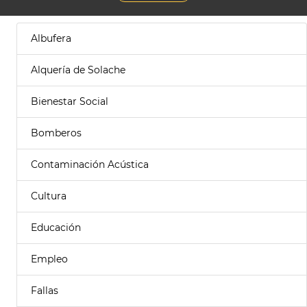
Albufera
Alquería de Solache
Bienestar Social
Bomberos
Contaminación Acústica
Cultura
Educación
Empleo
Fallas