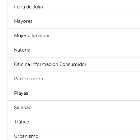
Feria de Julio
Mayores
Mujer e Igualdad
Naturia
Oficina Información Consumidor
Participación
Playas
Sanidad
Tráfico
Urbanismo