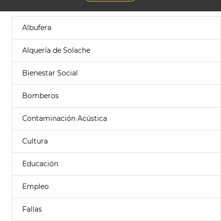
Albufera
Alquería de Solache
Bienestar Social
Bomberos
Contaminación Acústica
Cultura
Educación
Empleo
Fallas