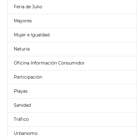
Feria de Julio
Mayores
Mujer e Igualdad
Naturia
Oficina Información Consumidor
Participación
Playas
Sanidad
Tráfico
Urbanismo