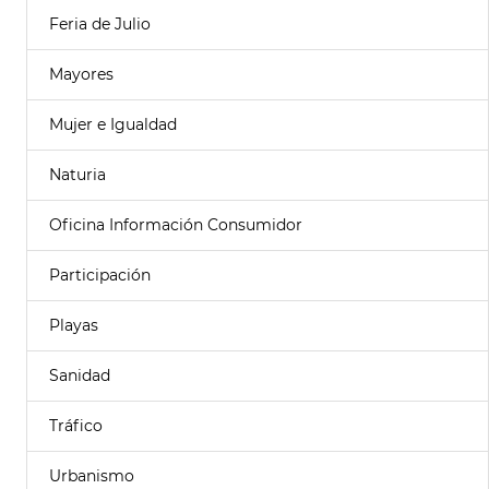
Feria de Julio
Mayores
Mujer e Igualdad
Naturia
Oficina Información Consumidor
Participación
Playas
Sanidad
Tráfico
Urbanismo