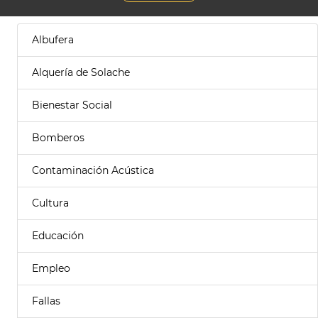
Albufera
Alquería de Solache
Bienestar Social
Bomberos
Contaminación Acústica
Cultura
Educación
Empleo
Fallas